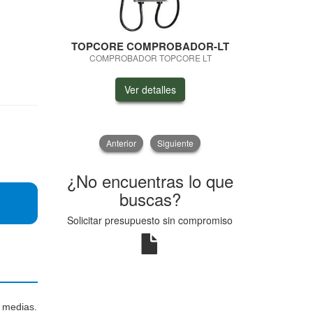
TOPCORE COMPROBADOR-LT
TOPCORE 
COMPROBADOR TOPCORE LT
COMPROB
Ver detalles
V
Anterior
Siguiente
¿No encuentras lo que
buscas?
Solicitar presupuesto sin compromiso
 medias.